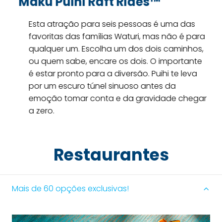
TeAwa The Fearless River™
Se você gosta de aventura, aqui é o lugar.
Faça um passeio emocionante por águas
cristalinas, atravesse uma enorme corredeira
e tome cuidado com as ondas, elas ficam
agitadas a qualquer momento.
Restaurantes
Mais de 60 opções exclusivas!