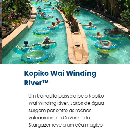
Honu ika Moana™
Assim como os antigos Waturi
surfavam em cima de amigáveis
tartarugas marinhas e baleias,
você e seus amigos podem curtir
esses dois emocionantes
toboáguas. Honu mostra sua
força, enquanto ika Moana se