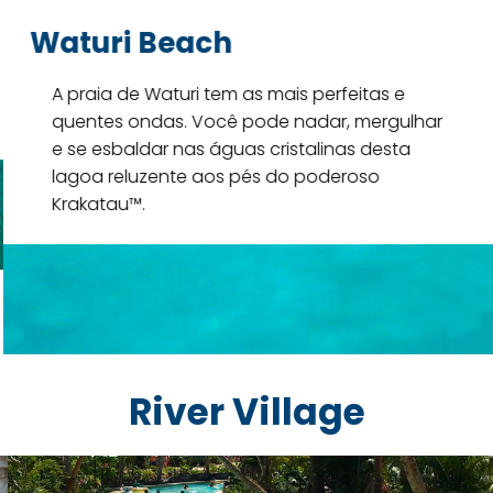
Esse refúgio tem uma incrível vista
para as águas cristalinas da praia
Waturi, que fica aos pés do
poderoso Vulcão.
River Village