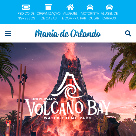
PEDIDO DE
ORGANIZAÇÃO
ALUGUEL
MOTORISTA
ALUGEL DE
INGRESSOS
DE CASAS
E COMPRA
PARTICULAR
CARROS