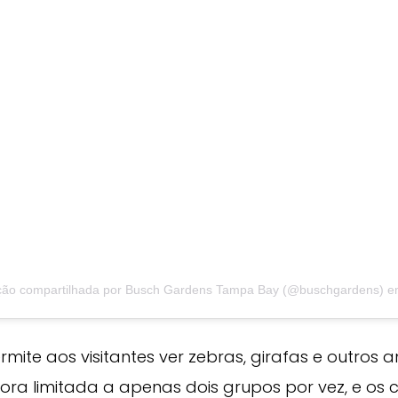
ção compartilhada por Busch Gardens Tampa Bay (@buschgardens)
e
mite aos visitantes ver zebras, girafas e outros a
gora limitada a apenas dois grupos por vez, e o