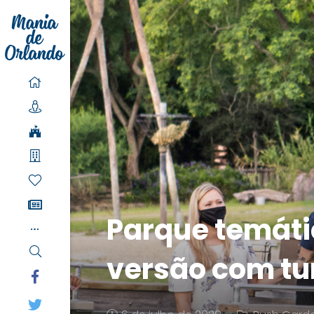
Parque temáti
versão com tur