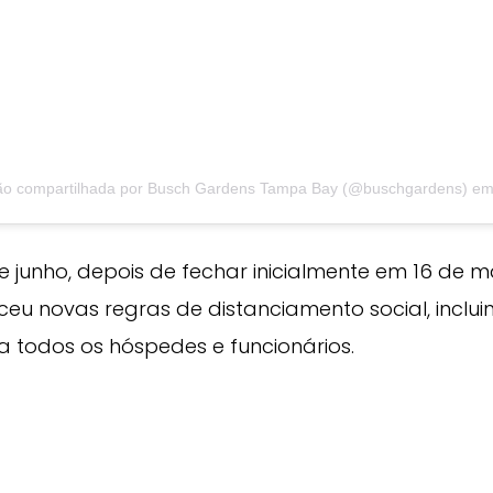
ão compartilhada por Busch Gardens Tampa Bay (@buschgardens)
e
e junho, depois de fechar inicialmente em 16 de 
eu novas regras de distanciamento social, inclui
 todos os hóspedes e funcionários.