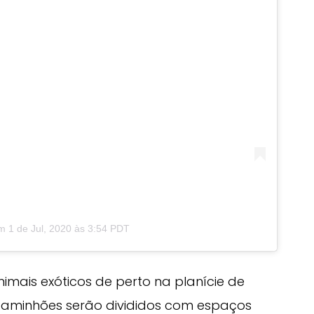
m
1 de Jul, 2020 às 3:54 PDT
nimais exóticos de perto na planície de
s caminhões serão divididos com espaços