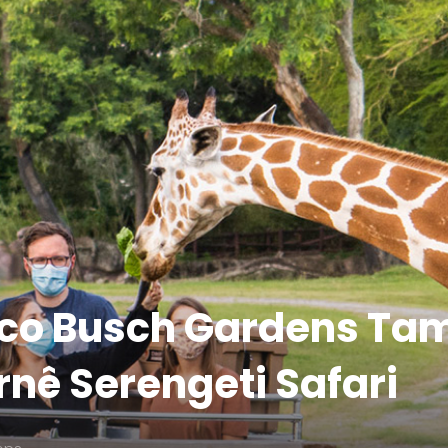
co Busch Gardens Ta
nê Serengeti Safari