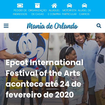
PEDIDO DE
ORGANIZAÇÃO
ALUGUEL
MOTORISTA
ALUGEL DE
INGRESSOS
DE CASAS
E COMPRA
PARTICULAR
CARROS
Epcot International
Festival of the Arts
acontece até 24 de
fevereiro de 2020